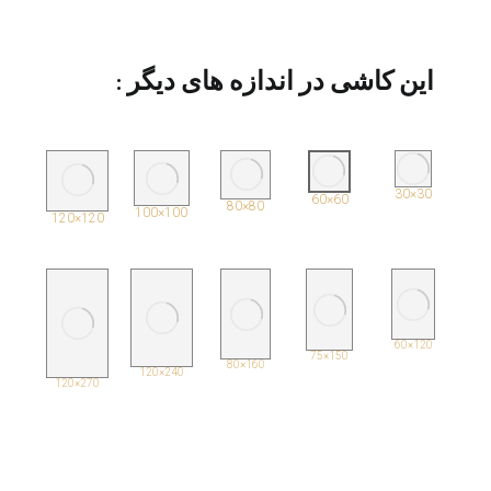
این کاشی در اندازه های دیگر :
30×30
60×60
80×80
100×100
120×120
120×60
150×75
160×80
240×120
270×120