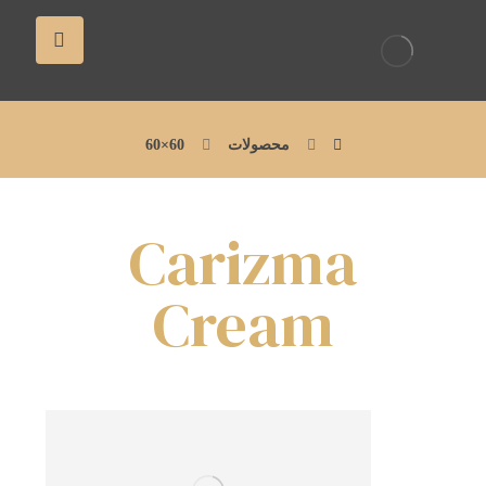
محصولات
60×60
Carizma
Cream